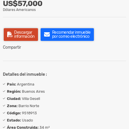
US$57,000
Dólares Americanos
Descargar
Recomendar inmueble
información
por correo electrónico
Compartir
Detalles del inmueble :
País:
Argentina
Región:
Buenos Aires
Ciudad:
Villa Gesell
Zona:
Barrio Norte
Código:
9518913
Estado:
Usado
Área Construida:
34 m²