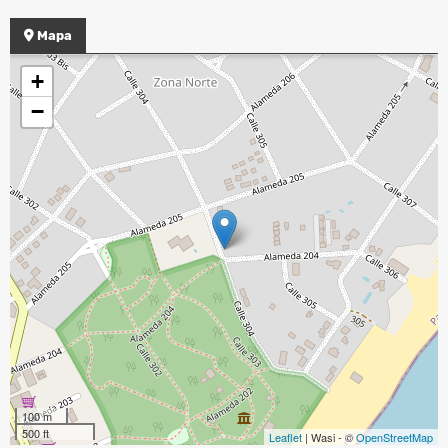
Mapa
+
−
100 m
500 ft
Leaflet
| Wasi - ©
OpenStreetMap