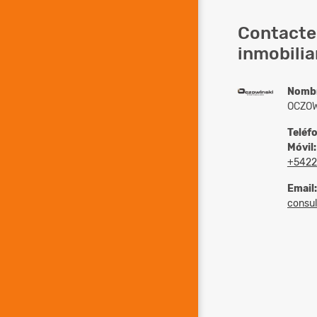
Contacte 
inmobilia
Nomb
OCZOW
Teléf
Móvil:
+5422
Email:
consult