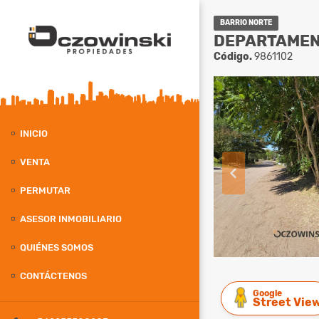
BARRIO NORTE
DEPARTAMENT
Código.
9861102
INICIO
VENTA
PERMUTAR
ASESOR INMOBILIARIO
QUIÉNES SOMOS
CONTÁCTENOS
Google
Street Vie