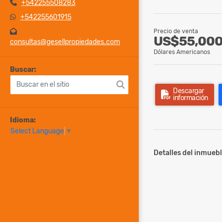
+542255508283
+542255601915
Precio de venta
US$55,00
consultas@gesellpropiedades.com
Dólares Americanos
Buscar:
Descargar
información
Idioma:
Select Language
▼
Detalles del inmuebl