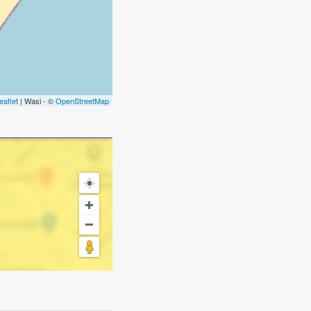
eaflet
| Wasi - ©
OpenStreetMap