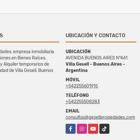
S
UBICACIÓN Y CONTACTO
dades, empresa inmobiliaria
UBICACIÓN
iones en Bienes Raíces.
AVENIDA BUENOS AIRES N°461
y Alquiler temporarios de
Villa Gesell - Buenos Aires -
udad de Villa Gesell, Buenos
Argentina
MÓVIL
+542255601915
TELÉFONO
+542255508283
EMAIL
consultas@gesellpropiedades.com
Facebook
Instagram
YouTube
TikTok