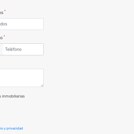
*
dos
*
no
▼
 inmobiliarias
io y privacidad