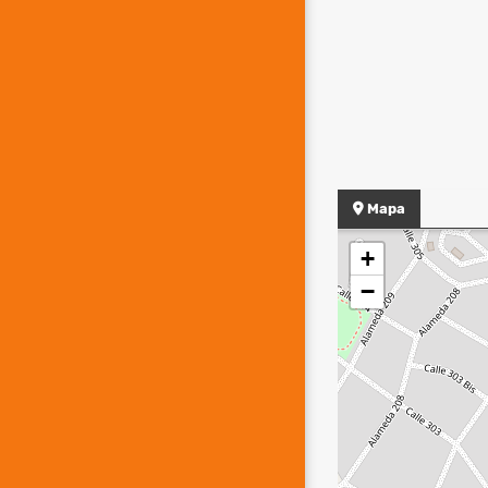
Mapa
+
−