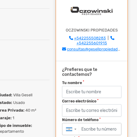
OCZOWINSKI PROPIEDADES
+542255508283
|
+542255601915
consultas@gesellpropiedades.com
¿Prefieres que te
contactemos?
*
Tu nombre
iudad:
Villa Gesell
*
Correo electrónico
stado:
Usado
rea Privada:
40 m²
araje:
1
*
Número de teléfono
ipo de inmueble:
▼
epartamento