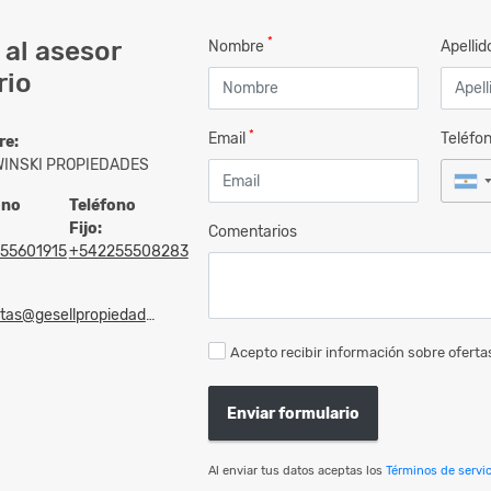
*
al asesor
Nombre
Apelli
rio
*
Email
Teléfo
re:
INSKI PROPIEDADES
ono
Teléfono
Fijo:
Comentarios
55601915
+542255508283
as@gesellpropiedades.com
Acepto recibir información sobre ofertas
Enviar formulario
Al enviar tus datos aceptas los
Términos de servic