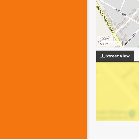
100 m
500 ft
Street View