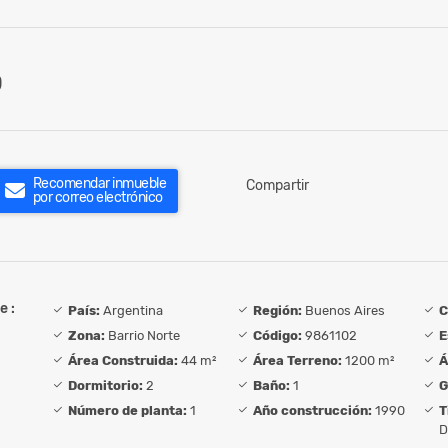
0
Recomendar inmueble
Compartir
por correo electrónico
e :
País:
Argentina
Región:
Buenos Aires
C
Zona:
Barrio Norte
Código:
9861102
E
Área Construida:
44 m²
Área Terreno:
1200 m²
Á
Dormitorio:
2
Baño:
1
G
Número de planta:
1
Año construcción:
1990
T
D