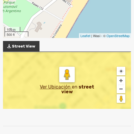
100 m
500 ft
Leaflet
| Wasi - ©
OpenStreetMap
Street View
Ver Ubicación
en
street
view