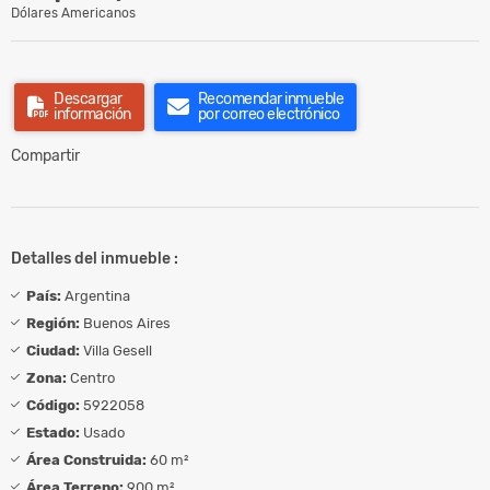
Dólares Americanos
Descargar
Recomendar inmueble
información
por correo electrónico
Compartir
Detalles del inmueble :
País:
Argentina
Región:
Buenos Aires
Ciudad:
Villa Gesell
Zona:
Centro
Código:
5922058
Estado:
Usado
Área Construida:
60 m²
Área Terreno:
900 m²