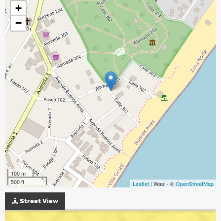
+
−
100 m
500 ft
Leaflet
| Wasi - ©
OpenStreetMap
Street View