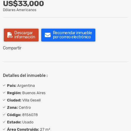
US$33,000
Dólares Americanos
Descargar
Recomendar inmueble
información
por correo electrónico
Compartir
Detalles del inmueble :
País:
Argentina
Región:
Buenos Aires
Ciudad:
Villa Gesell
Zona:
Centro
Código:
8156078
Estado:
Usado
Área Construida:
27 m²