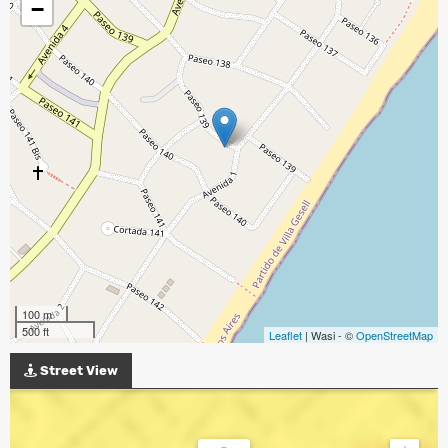
−
100 m
500 ft
Leaflet
| Wasi - ©
OpenStreetMap
Street View