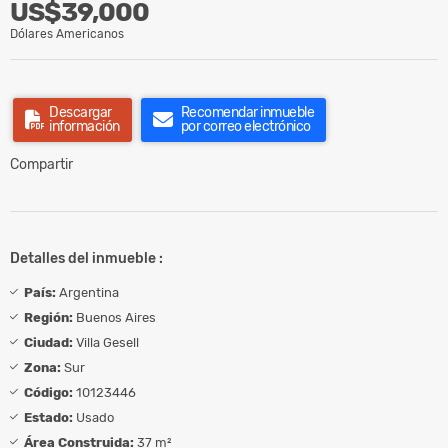
US$39,000
Dólares Americanos
Descargar
Recomendar inmueble
información
por correo electrónico
Compartir
Detalles del inmueble :
País:
Argentina
Región:
Buenos Aires
Ciudad:
Villa Gesell
Zona:
Sur
Código:
10123446
Estado:
Usado
Área Construida:
37 m²