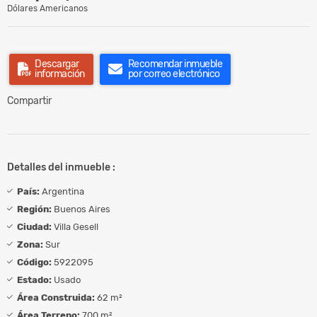
Dólares Americanos
Descargar
Recomendar inmueble
información
por correo electrónico
Compartir
Detalles del inmueble :
País:
Argentina
Región:
Buenos Aires
Ciudad:
Villa Gesell
Zona:
Sur
Código:
5922095
Estado:
Usado
Área Construida:
62 m²
Área Terreno:
700 m²