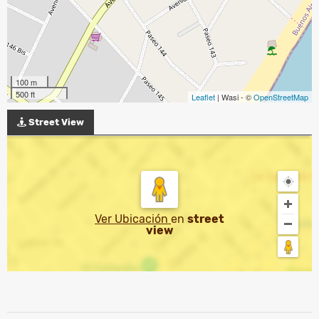
100 m
500 ft
Leaflet
| Wasi - ©
OpenStreetMap
Street View
Ver Ubicación
en
street
view