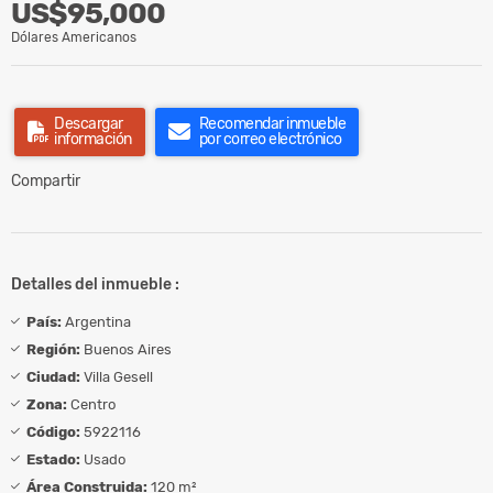
US$95,000
Dólares Americanos
Descargar
Recomendar inmueble
información
por correo electrónico
Compartir
Detalles del inmueble :
País:
Argentina
Región:
Buenos Aires
Ciudad:
Villa Gesell
Zona:
Centro
Código:
5922116
Estado:
Usado
Área Construida:
120 m²