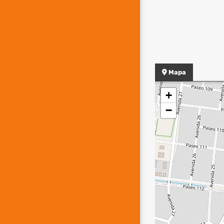
Mapa
+
−