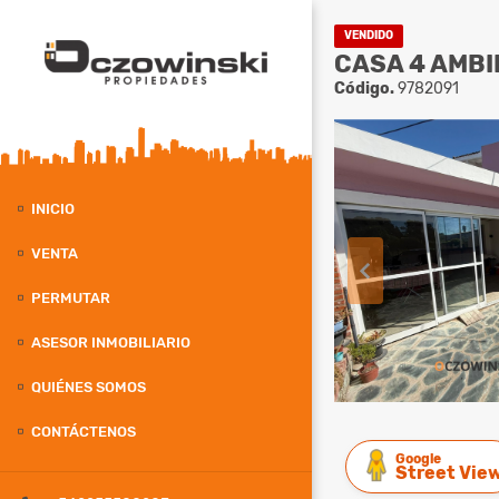
VENDIDO
CASA 4 AMBI
Código.
9782091
INICIO
VENTA
PERMUTAR
ASESOR INMOBILIARIO
QUIÉNES SOMOS
CONTÁCTENOS
Google
Street Vie