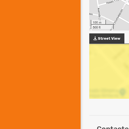
100 m
500 ft
Street View
Contacte 