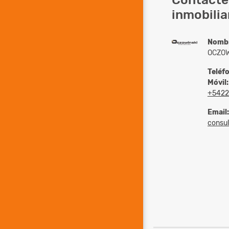
inmobilia
Nomb
OCZOW
Teléf
Móvil:
+5422
Email:
consult