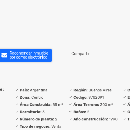
Recomendar inmueble
Compartir
por correo electrónico
e :
País:
Argentina
Región:
Buenos Aires
C
Zona:
Centro
Código:
9782091
E
Área Construida:
85 m²
Área Terreno:
300 m²
Á
Dormitorio:
3
Baños:
2
G
Número de planta:
2
Año construcción:
1990
T
Tipo de negocio:
Venta