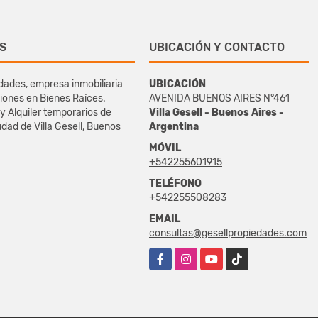
S
UBICACIÓN Y CONTACTO
dades, empresa inmobiliaria
UBICACIÓN
iones en Bienes Raíces.
AVENIDA BUENOS AIRES N°461
y Alquiler temporarios de
Villa Gesell - Buenos Aires -
udad de Villa Gesell, Buenos
Argentina
MÓVIL
+542255601915
TELÉFONO
+542255508283
EMAIL
consultas@gesellpropiedades.com
Facebook
Instagram
YouTube
TikTok