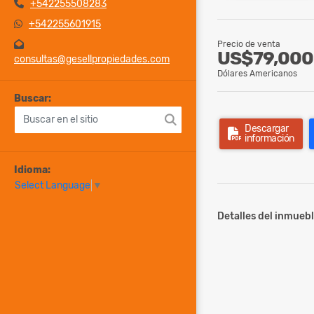
+542255508283
+542255601915
Precio de venta
US$79,000
consultas@gesellpropiedades.com
Dólares Americanos
Buscar:
Descargar
información
Idioma:
Select Language
▼
Detalles del inmuebl