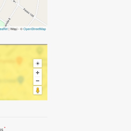
eaflet
| Wasi - ©
OpenStreetMap
*
dos