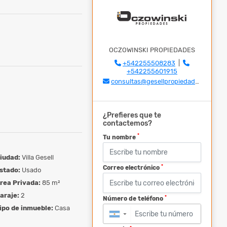
OCZOWINSKI PROPIEDADES
+542255508283
|
+542255601915
consultas@gesellpropiedades.com
¿Prefieres que te
contactemos?
*
Tu nombre
iudad:
Villa Gesell
*
Correo electrónico
stado:
Usado
rea Privada:
85 m²
araje:
2
*
Número de teléfono
ipo de inmueble:
Casa
▼