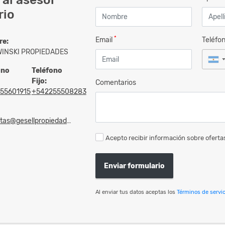
rio
*
Email
Teléfo
re:
INSKI PROPIEDADES
ono
Teléfono
Fijo:
Comentarios
55601915
+542255508283
as@gesellpropiedades.com
Acepto recibir información sobre ofertas
Enviar formulario
Al enviar tus datos aceptas los
Términos de servic