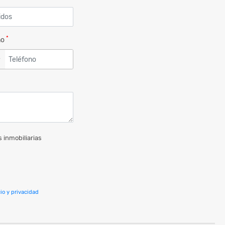
*
no
▼
 inmobiliarias
io y privacidad