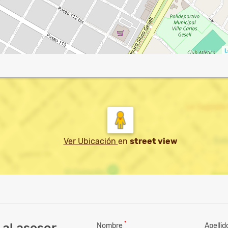
L
Ver Ubicación
en
street view
*
al asesor
Nombre
Apelli