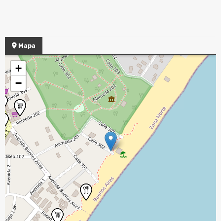
Mapa
+
−