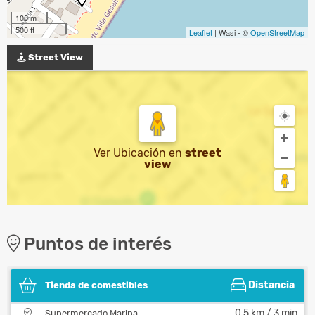
100 m
500 ft
Leaflet
| Wasi - ©
OpenStreetMap
Street View
Ver Ubicación
en
street
view
Puntos de interés
Distancia
Tienda de comestibles
0,5 km / 3 min
Supermercado Marina