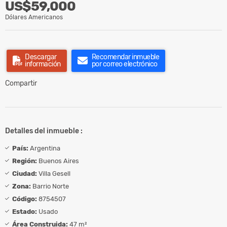
US$59,000
Dólares Americanos
Descargar
Recomendar inmueble
información
por correo electrónico
Compartir
Detalles del inmueble :
País:
Argentina
Región:
Buenos Aires
Ciudad:
Villa Gesell
Zona:
Barrio Norte
Código:
8754507
Estado:
Usado
Área Construida:
47 m²