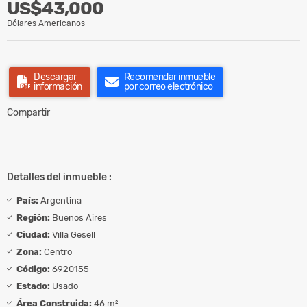
US$43,000
Dólares Americanos
Descargar
Recomendar inmueble
información
por correo electrónico
Compartir
Detalles del inmueble :
País:
Argentina
Región:
Buenos Aires
Ciudad:
Villa Gesell
Zona:
Centro
Código:
6920155
Estado:
Usado
Área Construida:
46 m²