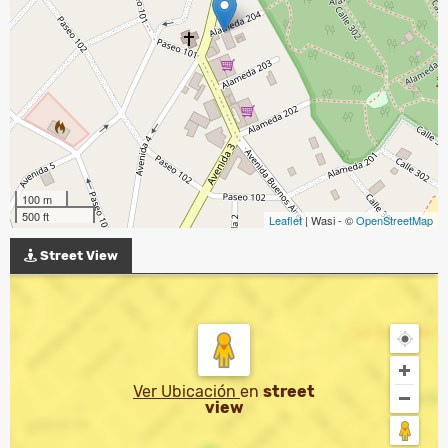
100 m
500 ft
Leaflet
| Wasi - ©
OpenStreetMap
Street View
Ver Ubicación
en
street
view