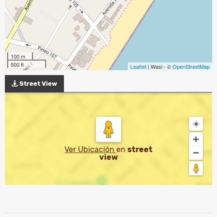
100 m
500 ft
Leaflet
| Wasi - ©
OpenStreetMap
Street View
Ver Ubicación
en
street
view