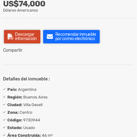
US$74,000
Dólares Americanos
Descargar
Recomendar inmueble
información
por correo electrónico
Compartir
Detalles del inmueble :
País:
Argentina
Región:
Buenos Aires
Ciudad:
Villa Gesell
Zona:
Centro
Código:
9730944
Estado:
Usado
Área Construida:
46 m²