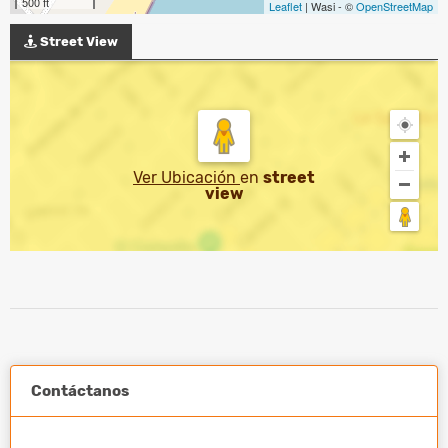
500 ft
Leaflet
| Wasi - ©
OpenStreetMap
Street View
Ver Ubicación
en
street
view
Contáctanos