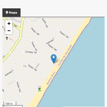
Mapa
+
−
100 m