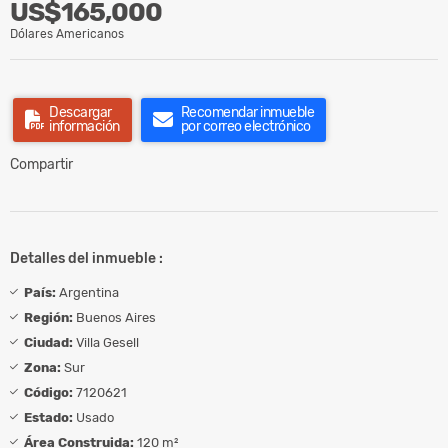
US$165,000
Dólares Americanos
Descargar
Recomendar inmueble
información
por correo electrónico
Compartir
Detalles del inmueble :
País:
Argentina
Región:
Buenos Aires
Ciudad:
Villa Gesell
Zona:
Sur
Código:
7120621
Estado:
Usado
Área Construida:
120 m²