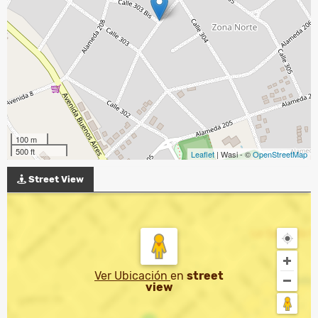
100 m
500 ft
Leaflet
| Wasi - ©
OpenStreetMap
Street View
Ver Ubicación
en
street
view