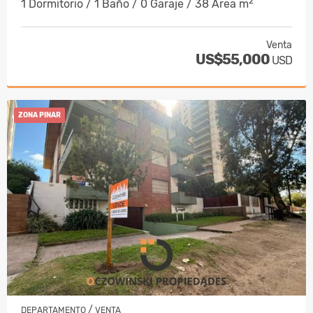
2
1 Dormitorio / 1 Baño / 0 Garaje / 38 Área m
Venta
US$55,000
USD
ZONA PINAR
/
DEPARTAMENTO
VENTA