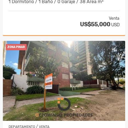
2
1 Dormitorio / 1 Baño / 0 Garaje / 38 Área m
Venta
US$55,000
USD
ZONA PINAR
/
DEPARTAMENTO
VENTA