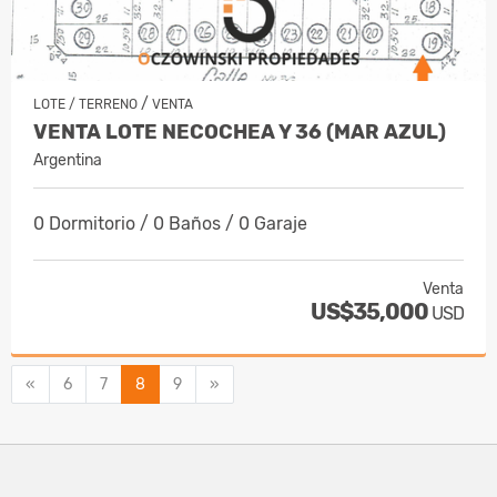
/
LOTE / TERRENO
VENTA
VENTA LOTE NECOCHEA Y 36 (MAR AZUL)
Argentina
0 Dormitorio / 0 Baños / 0 Garaje
Venta
US$35,000
USD
Anterior
Siguiente
«
6
7
8
9
»