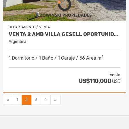
/
DEPARTAMENTO
VENTA
VENTA 2 AMB VILLA GESELL OPORTUNIDAD
Argentina
2
1 Dormitorio / 1 Baño / 1 Garaje / 56 Área m
Venta
US$110,000
USD
Anterior
Siguiente
«
1
2
3
4
»