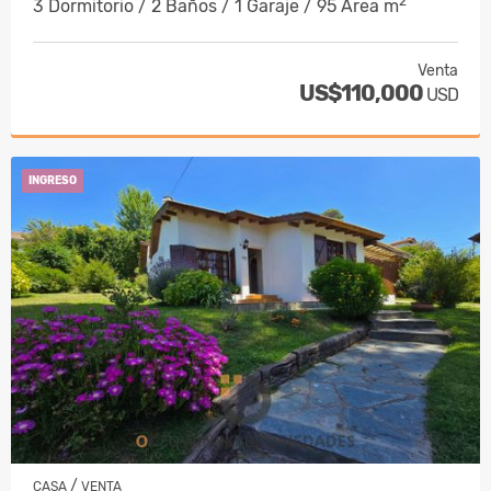
2
3 Dormitorio / 2 Baños / 1 Garaje / 95 Área m
Venta
US$110,000
USD
INGRESO
/
CASA
VENTA