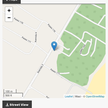
+
−
100 m
500 ft
Leaflet
| Wasi - ©
OpenStreetMap
Street View