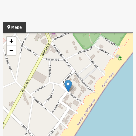
Mapa
+
−