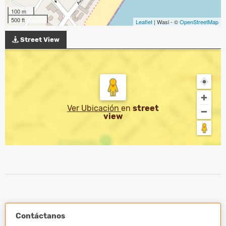
100 m
500 ft
Leaflet
| Wasi - ©
OpenStreetMap
Street View
Ver Ubicación
en
street
view
Contáctanos