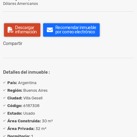
Dólares Americanos
Descargar
Recomendar inmueble
información
por correo electrónico
Compartir
Detalles del inmueble :
País:
Argentina
Región:
Buenos Aires
Ciudad:
Villa Gesell
Código:
6187308
Estado:
Usado
Área Construida:
30 m²
Área Privada:
32 m²
Dormitorio:
1